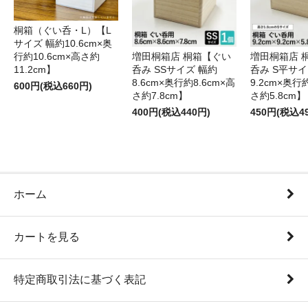
桐箱（ぐい呑・L）【L
サイズ 幅約10.6cm×奥
行約10.6cm×高さ約
増田桐箱店 桐箱【ぐい
増田桐箱店 
11.2cm】
呑み SSサイズ 幅約
呑み S平サイ
8.6cm×奥行約8.6cm×高
9.2cm×奥行
600円(税込660円)
さ約7.8cm】
さ約5.8cm】
400円(税込440円)
450円(税込4
ホーム
カートを見る
特定商取引法に基づく表記