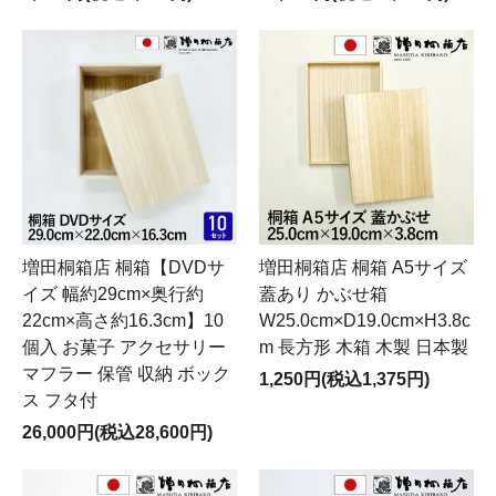
増田桐箱店 桐箱【DVDサ
増田桐箱店 桐箱 A5サイズ
イズ 幅約29cm×奥行約
蓋あり かぶせ箱
22cm×高さ約16.3cm】10
W25.0cm×D19.0cm×H3.8c
個入 お菓子 アクセサリー
m 長方形 木箱 木製 日本製
マフラー 保管 収納 ボック
1,250円(税込1,375円)
ス フタ付
26,000円(税込28,600円)