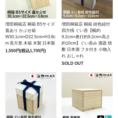
増田桐箱店 桐箱 B5サイズ
増田桐箱店 桐箱 紺色紐付
蓋あり かぶせ箱
四方桟 ぐい呑【幅約
W30.1cm×D22.5cm×H3.8c
9.2cm×奥行約9.2cm×高さ
m 長方形 木箱 木製 日本製
約10cm】ぐい呑み 酒器 焼
酎 日本酒 フタ付き 小物入
1,550円(税込1,705円)
れ おしゃれ
SOLD OUT