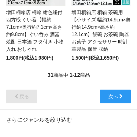
増田桐箱店 桐箱 紺色紐付
増田桐箱店 桐箱 茶碗用
四方桟 ぐい呑【幅約
【小サイズ 幅約14.9cm×奥
7.1cm×奥行約7.1cm×高さ
行約14.9cm×高さ約
約9.8cm】ぐい呑み 酒器
12.1cm】飯碗 お茶碗 陶器
焼酎 日本酒 フタ付き 小物
お菓子 アクセサリー 時計
入れ おしゃれ
革製品 保管 収納
1,800円(税込1,980円)
1,500円(税込1,650円)
31
1
12
商品中
-
商品
戻る
次へ
さらにジャンルを絞り込む