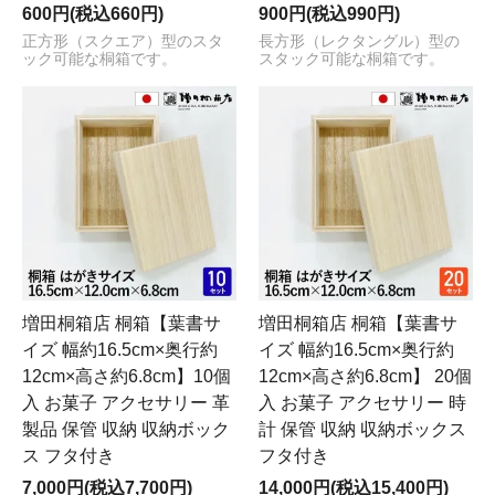
600円(税込660円)
900円(税込990円)
正方形（スクエア）型のスタ
長方形（レクタングル）型の
ック可能な桐箱です。
スタック可能な桐箱です。
増田桐箱店 桐箱【葉書サ
増田桐箱店 桐箱【葉書サ
イズ 幅約16.5cm×奥行約
イズ 幅約16.5cm×奥行約
12cm×高さ約6.8cm】10個
12cm×高さ約6.8cm】 20個
入 お菓子 アクセサリー 革
入 お菓子 アクセサリー 時
製品 保管 収納 収納ボック
計 保管 収納 収納ボックス
ス フタ付き
フタ付き
7,000円(税込7,700円)
14,000円(税込15,400円)