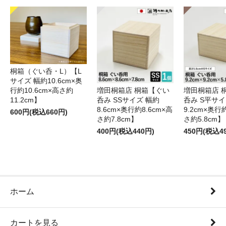
桐箱（ぐい呑・L）【L
サイズ 幅約10.6cm×奥
行約10.6cm×高さ約
増田桐箱店 桐箱【ぐい
増田桐箱店 
11.2cm】
呑み SSサイズ 幅約
呑み S平サイ
8.6cm×奥行約8.6cm×高
9.2cm×奥行
600円(税込660円)
さ約7.8cm】
さ約5.8cm】
400円(税込440円)
450円(税込4
ホーム
カートを見る